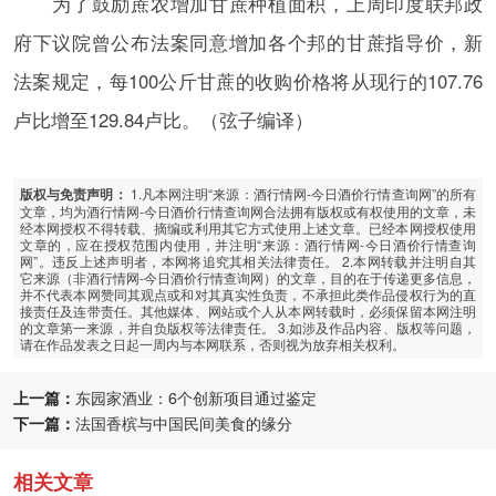
为了鼓励蔗农增加甘蔗种植面积，上周印度联邦政
府下议院曾公布法案同意增加各个邦的甘蔗指导价，新
法案规定，每100公斤甘蔗的收购价格将从现行的107.76
卢比增至129.84卢比。（弦子编译）
1.凡本网注明“来源：酒行情网-今日酒价行情查询网”的所有
版权与免责声明：
文章，均为酒行情网-今日酒价行情查询网合法拥有版权或有权使用的文章，未
经本网授权不得转载、摘编或利用其它方式使用上述文章。已经本网授权使用
文章的，应在授权范围内使用，并注明“来源：酒行情网-今日酒价行情查询
网”。违反上述声明者，本网将追究其相关法律责任。 2.本网转载并注明自其
它来源（非酒行情网-今日酒价行情查询网）的文章，目的在于传递更多信息，
并不代表本网赞同其观点或和对其真实性负责，不承担此类作品侵权行为的直
接责任及连带责任。其他媒体、网站或个人从本网转载时，必须保留本网注明
的文章第一来源，并自负版权等法律责任。 3.如涉及作品内容、版权等问题，
请在作品发表之日起一周内与本网联系，否则视为放弃相关权利。
上一篇：
东园家酒业：6个创新项目通过鉴定
下一篇：
法国香槟与中国民间美食的缘分
相关文章