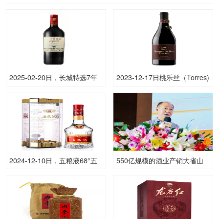
2025-02-20日，长城特选7年
2023-12-17日桃乐丝（Torres)
橡木桶解百纳750ML12.50度
公牛血（特）14.00度酒的价
酒每瓶的价格是多少呢？
格，桃乐丝（Torres)批发参考
价格110一瓶
2024-12-10日，五粮液68°五
550亿规模的酒业产销大省山
粮液500ML68.00度酒每瓶的
东，外地品牌却占到了八成
价格是多少呢？
······区域白酒如何夺回主场？