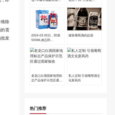
12.50度酒的价格，长
500ML50.00度酒每瓶
城批发参考价格42一瓶
的价格是多少呢？
价格除
酒的需
2024-03-05日，郎酒
罐装葡萄酒的起源
的批发
500ML难忘郎
500ML53.00度酒每瓶
的价格是多少呢？
老龙口白酒国家地理标
私人定制 引领葡萄酒文
志产品保护示范区通过
化新风尚
国家验收
热门推荐