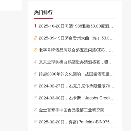
热门排行
1
2025-10-20日习酒1988雅致53.00度酒价格为365一瓶，上涨 365元
2
2025-09-19日茅台贵州大曲（蛇）53.00度酒价格为1,030一瓶，下跌 20元
3
老字号啤酒品牌双合盛五星闪耀CBC，囊获三大奖
4
京东全球购携白鹤酒造办清酒盛宴，吸引数百名爱好者参与
5
跨越2300年的文化回响：战国秦酒现世，印证粮者秦權酱酒的文化底层逻辑
6
2024-02-27日，杰克丹尼传承限量版700ML43.00度酒每瓶的价格是多少呢？
7
2024-03-06日，杰卡斯（Jacobs Creek)经典750ML13.90度酒每瓶的价格是多少呢？
8
金士百牵手中国食品发酵工业研究院
9
2025-02-20日，奔富(Penfolds)BIN9750ML14.50度酒每瓶的价格是多少呢？