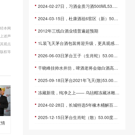
2024-02-27日，习酒金质习酒500ML53.00度酒每瓶的价格是多少呢？
2024-03-15日，杜康酒祖6窖区（新）500ML50.00度酒每瓶的价格是多少呢？
未经本网
2012年三线白酒业绩普遍超预期
反上述声
1L装飞天茅台酒包装将迎升级，更具观感、手感、体验感！
同其观点
版权等
2026-06-03日茅台王子（生肖蛇）53.00度酒价格为370一瓶，下跌 5元
干晓峰挂帅水井坊，啤酒老将会做白酒高端化吗？
2025-09-18日茅台2021年飞天(散)53.00度酒价格为1,940一瓶，下跌 10元
冻藏新境，纯净之上—— 乌毡帽冻藏冰雕 Pro 新品于上海中心重磅发布
2024-02-28日，长城特选5年橡木桶解百纳750ML12.50度酒每瓶的价格是多少呢？
2025-12-15日茅台生肖蛇（散）53.00度酒价格为1,560一瓶，上涨 20元
友情