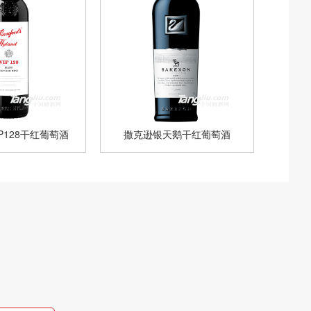
P128干红葡萄酒
撒克逊银天鹅干红葡萄酒