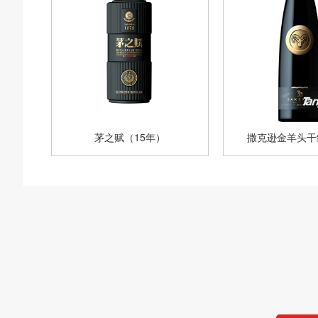
茅之赋（15年）
撒克逊金羊头干