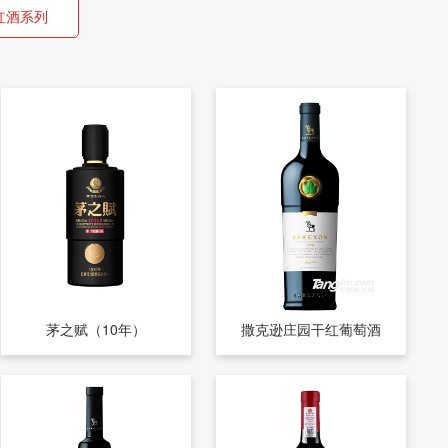
红酒系列
茅之赋（10年）
撒克逊庄园干红葡萄酒