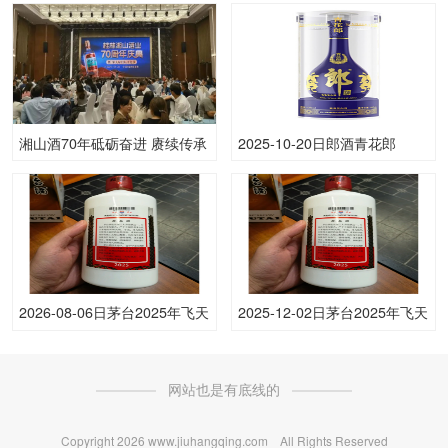
湘山酒70年砥砺奋进 赓续传承
2025-10-20日郎酒青花郎
启新再出发
53.00度酒价格为670一瓶，上
涨 670元
2026-08-06日茅台2025年飞天
2025-12-02日茅台2025年飞天
(散)53.00度酒价格为1,740一
(散)53.00度酒价格为1,550一
瓶，上涨 5元
瓶，下跌 15元
网站也是有底线的
Copyright
2026 www.jiuhangqing.com All Rights Reserved