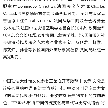
盟主席Dominique Christian,法国著名艺术家Charles
Vallaud,法国格勒诺布尔高等商学院时尚、设计与奢侈品
管理系主任Giusti Nicoletta,法国法华工商联合会名誉会
长林光武,法国中法友谊互助会名誉会长张常豹,欧洲金华
联合总会会长张磊,欧华集团总裁黄学胜,《法国侨报》社
长钱海芬以及著名艺术家企业家王宝、薛丽君、柳微、
陈玄炜、孙薏等多位国内外重磅嘉宾莅临,共同见证这一
高光时刻。
中国驻法大使馆文化参赞王茵在开幕致辞中表示,文化是
连接心灵的桥梁,促进友谊的纽带。中法分别是东西方文
化的重要代表,开放包容、兼收并蓄,是中法文化的共同底
色。“中国韵味”将中国传统技艺与当代审美有机结合,将