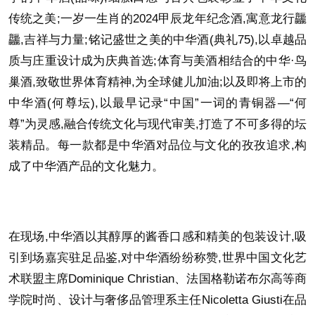
传统之美;一岁一生肖的2024甲辰龙年纪念酒,寓意龙行龘
龘,吉祥与力量;铭记盛世之美的中华酒(典礼75),以卓越品
质与庄重设计成为庆典首选;体育与美酒相结合的中华·鸟
巢酒,致敬世界体育精神,为全球健儿加油;以及即将上市的
中华酒(何尊坛),以最早记录“中国”一词的青铜器—“何
尊”为灵感,融合传统文化与现代审美,打造了不可多得的坛
装精品。每一款都是中华酒对品位与文化的孜孜追求,构
成了中华酒产品的文化魅力。
在现场,中华酒以其醇厚的酱香口感和精美的包装设计,吸
引到场嘉宾驻足品鉴,对中华酒纷纷称赞,世界中国文化艺
术联盟主席Dominique Christian、法国格勒诺布尔高等商
学院时尚、设计与奢侈品管理系主任Nicoletta Giusti在品