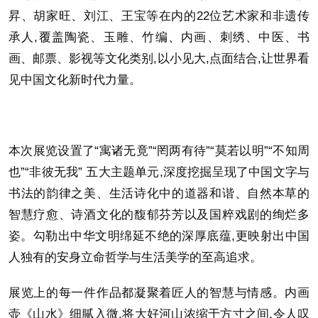
昇、胡家旺、刘江、王宝等在内的22位艺术家和非遗传
承人,覆盖陶瓷、玉雕、竹编、内画、刺绣、中医、书
画、邮票、影视等文化类别,以小见大,点面结合,让世界看
见中国文化新时代力量。
本次展览设置了“寓诸无竟”“罔两有待”“莫若以明”“不知周
也”“非彼无我” 五大主题单元,深度挖掘呈现了中国文字与
书法的韵律之美、生活诗化中的道器和谐、自然本草的
智慧疗愈、诗酒文化的馥郁芬芳以及国粹戏剧的绚烂多
姿。勾勒出中华文明绵延不绝的深厚底蕴,更映射出中国
人独有的安身立命哲学与生活美学的至高追求。
展览上的每一件作品都凝聚着匠人的智慧与情感。内画
壶《山水》细腻入微,将大好河山浓缩于方寸之间,令人叹