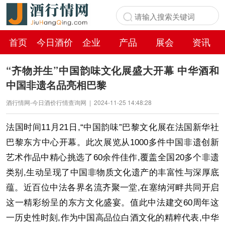
首页
今日酒价
企业
产品
展会
资讯
百科
“齐物并生”中国韵味文化展盛大开幕 中华酒和
中国非遗名品亮相巴黎
酒行情网-今日酒价行情查询网
|
2024-11-25 14:48:28
法国时间11月21日,“中国韵味”巴黎文化展在法国新华社
巴黎东方中心开幕。此次展览从1000多件中国非遗创新
艺术作品中精心挑选了60余件佳作,覆盖全国20多个非遗
类别,生动呈现了中国非物质文化遗产的丰富性与深厚底
蕴。近百位中法各界名流齐聚一堂,在塞纳河畔共同开启
这一精彩纷呈的东方文化盛宴。值此中法建交60周年这
一历史性时刻,作为中国高品位白酒文化的精粹代表,中华