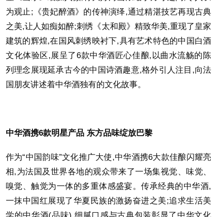
为观止;《贵妃醉酒》的传神演绎,通过精湛技艺再现古典
之美,让人如痴如醉;刺绣《太和殿》精致华美,重现了皇家
建筑的辉煌,在国风刺绣映衬下,具有艺术特色的中国白酒
文化体验区,展呈了6款中华酒匠心佳酿,以曲水流觞的陈
列理念展现延承古今的中国诗酒趣意,格外引人注目,向法
国朋友讲述着中华酒独有的文化故事。
中华酒携6款明
星产品 东方品味绽放巴黎
作为“中国韵味”文化推广大使,中华酒携6大款佳酿闪耀亮
相,为法国及世界各地的观众带来了一场集视觉、味觉、
嗅觉、触觉为一体的多重体感盛宴。传承经典的中华酒,
一抹中国红展现了华夏民族的激扬奋进之美;追求生活美
学的中华酒(品味),细腻口感与古典包装彰显了中华文化