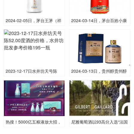
2024-02-05日，茅台王茅（祥
2024-03-14日，茅台百姓小康
邦）500ML53.00度酒每瓶的
500ML53.00度酒每瓶的价格
价格是多少呢？
是多少呢？
2023-12-17日水井坊天号陈
2024-03-13日，贵州醇贵州醇
52.00度酒的价格，水井坊批发
5500ML53.00度酒每瓶的价格
参考价格195一瓶
是多少呢？
热搜！5000亿五粮液放大招，
尼雅葡萄酒以93高分入选“法国
邓紫棋代言，定价399元，重
最权威的葡萄酒指南”