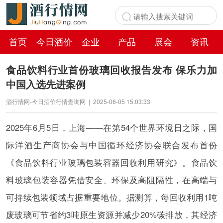
首页
今日酒价
企业
产品
展会
资讯
百科
食品饮料行业首份玻璃回收报告发布 保乐力加
中国入选先进案例
酒行情网-今日酒价行情查询网
|
2025-06-05 15:03:33
2025年6月5日，上海——在第54个世界环境日之际，国
际洋酒生产商协会与中国循环经济协会联合发布首份
《食品饮料行业玻璃包装容器回收利用研究》。食品饮
料玻璃包装容器凭借安全、环保及高阻隔性，在高端与
可持续包装领域占据重要地位。据测算，每回收利用1吨
废玻璃可节省约3吨原生资源并减少20%碳排放，其经济