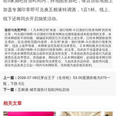
在5家酒吧营业时间内，持地图至酒吧，请店员在地图上
加盖专属印章即可兑换五粮液特调酒，1店1杯。线上、
线下还将同步开启抽奖活动。
1.凡本网注明“来源：酒行情网-今日酒价行情查询网”的所有
版权与免责声明：
文章，均为酒行情网-今日酒价行情查询网合法拥有版权或有权使用的文章，未
经本网授权不得转载、摘编或利用其它方式使用上述文章。已经本网授权使用
文章的，应在授权范围内使用，并注明“来源：酒行情网-今日酒价行情查询
网”。违反上述声明者，本网将追究其相关法律责任。 2.本网转载并注明自其
它来源（非酒行情网-今日酒价行情查询网）的文章，目的在于传递更多信息，
并不代表本网赞同其观点或和对其真实性负责，不承担此类作品侵权行为的直
接责任及连带责任。其他媒体、网站或个人从本网转载时，必须保留本网注明
的文章第一来源，并自负版权等法律责任。 3.如涉及作品内容、版权等问题，
请在作品发表之日起一周内与本网联系，否则视为放弃相关权利。
上一篇：
2026-07-08日茅台王子（生肖蛇）53.00度酒价格为370一
瓶，下跌 5元
下一篇：
五粮液·城市漫饮计划杭州站启动
相关文章