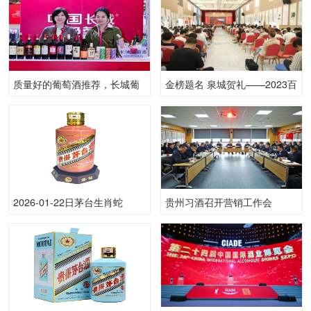
质量好的葡萄酒推荐，长城葡
金榜题名 泉城贺礼——2023百
萄酒参加ProWine上海展
脉泉酒业高考赠酒活动隆重举
行播
2026-01-22日茅台生肖蛇
贵州习酒召开营销工作会
（原）53.00度酒价格为1,860
一瓶，上涨 10元