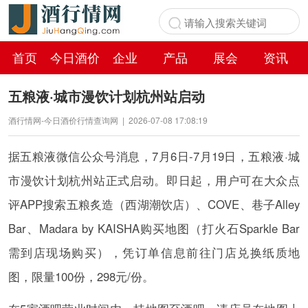
首页
今日酒价
企业
产品
展会
资讯
百科
五粮液·城市漫饮计划杭州站启动
酒行情网-今日酒价行情查询网
|
2026-07-08 17:08:19
据五粮液微信公众号消息，7月6日-7月19日，五粮液·城
市漫饮计划杭州站正式启动。即日起，用户可在大众点
评APP搜索五粮炙造（西湖潮饮店）、COVE、巷子Alley
Bar、Madara by KAISHA购买地图（打火石Sparkle Bar
需到店现场购买），凭订单信息前往门店兑换纸质地
图，限量100份，298元/份。