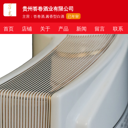
贵州答卷酒业有限公司
主营：答卷酒,酱香型白酒
已年审
首页
店铺
关于
产品
新闻
留言
联系