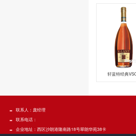
轩蓝特经典VS
联系人：庞经理
联系电话：
企业地址：西区沙朗港隆南路18号翠朗华苑38卡