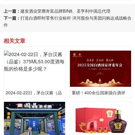
上一篇：
建发酒业荣膺奔富品牌BIN8、圣亨利中国总代理
下一篇：
打造白酒即时零售行业标杆 洋河股份与美团闪购达成战略合
作
相关文章
2024-02-22日，茅台汉酱（品
重磅！400余位国家级白酒评
鉴）375ML53.00度酒每瓶的
委齐聚河南仰韶，只为这
价格是多少呢？
事......