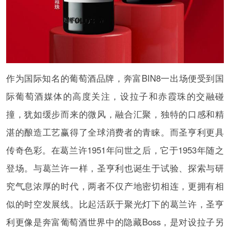
作为国际知名的葡萄酒品牌，奔富BIN8一出场便受到国
际葡萄酒媒体的高度关注，设拉子和赤霞珠的交融碰
撞，犹如缓步而来的微风，融合汇聚，独特的口感和精
湛的酿造工艺赢得了全球消费者的青睐。而圣亨利更具
传奇色彩。在葛兰许1951年问世之后，它于1953年随之
登场。与葛兰许一样，圣亨利也诞生于试验、探索与研
究气息浓厚的时代，两者不仅产地密切相连，更拥有相
似的时空发展线。比起活跃于聚光灯下的葛兰许，圣亨
利更像是奔富葡萄酒世界中的隐藏Boss，是对设拉子另