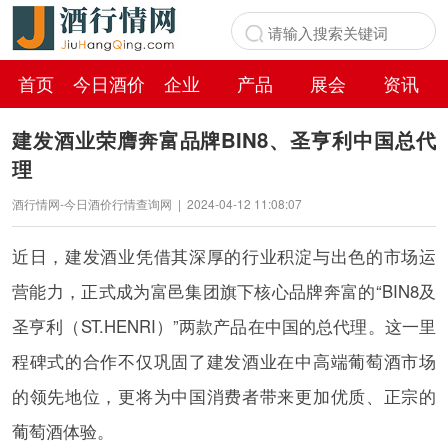
首页
今日酒价
企业
产品
展会
资讯
百科
建发酒业荣膺奔富品牌BIN8、圣亨利中国总代
理
酒行情网-今日酒价行情查询网
|
2024-04-12 11:08:07
近日，建发酒业凭借其深厚的行业积淀与出色的市场运
营能力，正式成为富邑集团旗下核心品牌奔富的“BIN8及
圣亨利（ST.HENRI）”两款产品在中国的总代理。这一里
程碑式的合作不仅巩固了建发酒业在中高端葡萄酒市场
的领先地位，更将为中国消费者带来更加优质、正宗的
葡萄酒体验。