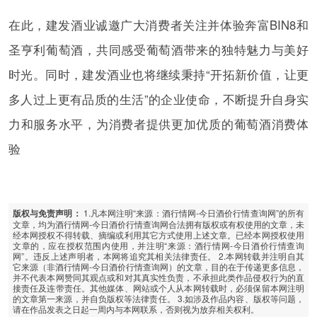
在此，建发酒业诚邀广大消费者关注并体验奔富BIN8和
圣亨利葡萄酒，共同感受葡萄酒带来的独特魅力与美好
时光。同时，建发酒业也将继续秉持“开拓新价值，让更
多人过上更有品质的生活”的企业使命，不断提升自身实
力和服务水平，为消费者提供更加优质的葡萄酒消费体
验
1.凡本网注明“来源：酒行情网-今日酒价行情查询网”的所有
版权与免责声明：
文章，均为酒行情网-今日酒价行情查询网合法拥有版权或有权使用的文章，未
经本网授权不得转载、摘编或利用其它方式使用上述文章。已经本网授权使用
文章的，应在授权范围内使用，并注明“来源：酒行情网-今日酒价行情查询
网”。违反上述声明者，本网将追究其相关法律责任。 2.本网转载并注明自其
它来源（非酒行情网-今日酒价行情查询网）的文章，目的在于传递更多信息，
并不代表本网赞同其观点或和对其真实性负责，不承担此类作品侵权行为的直
接责任及连带责任。其他媒体、网站或个人从本网转载时，必须保留本网注明
的文章第一来源，并自负版权等法律责任。 3.如涉及作品内容、版权等问题，
请在作品发表之日起一周内与本网联系，否则视为放弃相关权利。